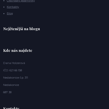
Obchodní podmínky
Kontakty
Blog
Nejčtenější na blogu
Kde nás najdete
Dana Holzerová
IČO: 621 66 158
Nedakonice č.p. 311
Nedakonice
687 38
Kontakty