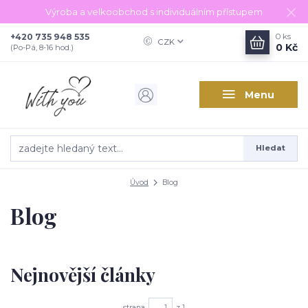
Výroba a velkoobchod s individuálním přístupem
+420 735 948 535
0
ks
CZK
0 Kč
(Po-Pá, 8-16 hod.)
Menu
Hledat
Úvod
Blog
Blog
Nejnovější články
strana
z 1