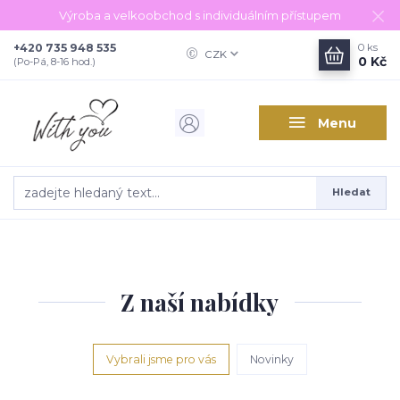
Výroba a velkoobchod s individuálním přístupem
+420 735 948 535
0
ks
CZK
0 Kč
(Po-Pá, 8-16 hod.)
Menu
Hledat
Z naší nabídky
Vybrali jsme pro vás
Novinky