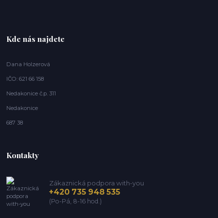
Kde nás najdete
Dana Holzerová
IČO: 621 66 158
Nedakonice č.p. 311
Nedakonice
687 38
Kontakty
Zákaznická podpora with-you
+420 735 948 535
(Po-Pá, 8-16 hod.)