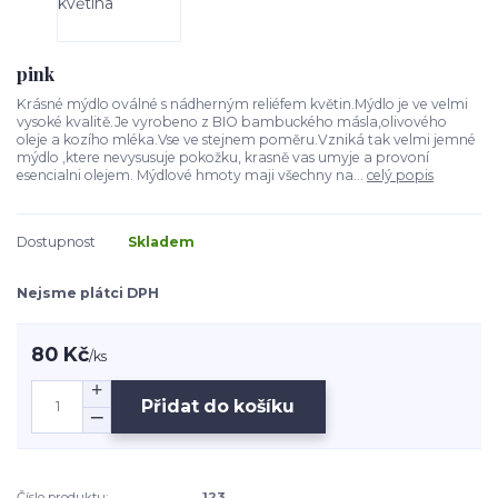
pink
Krásné mýdlo oválné s nádherným reliéfem květin.Mýdlo je ve velmi
vysoké kvalitě.Je vyrobeno z BIO bambuckého másla,olivového
oleje a kozího mléka.Vse ve stejnem poměru.Vzniká tak velmi jemné
mýdlo ,ktere nevysusuje pokožku, krasně vas umyje a provoní
esencialni olejem. Mýdlové hmoty maji všechny na...
celý popis
Dostupnost
Skladem
Nejsme plátci DPH
80 Kč
/
ks
Přidat do košíku
Číslo produktu:
123