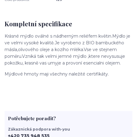
Kompletní specifikace
Krásné mýdlo oválné s nádherným reliéfem květin.Mýdlo je
ve velmi vysoké kvalitě.Je vyrobeno z BIO bambuckého
másla,olivového oleje a kozího mléka.Vse ve stejnem
poměru.Vzniká tak velmi jemné mýdlo ,ktere nevysusuje
pokožku, krasně vas umyje a provoní esencialni olejem.
Mýdlové hmoty maji všechny naležité certifikáty.
Potřebujete poradit?
Zákaznická podpora with-you
+420 735 948 535