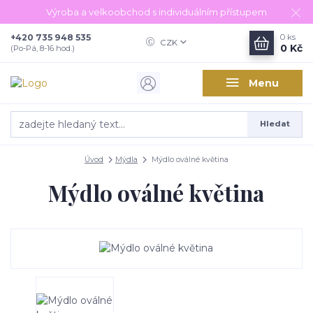
Výroba a velkoobchod s individuálním přístupem
+420 735 948 535
0
ks
CZK
0 Kč
(Po-Pá, 8-16 hod.)
Menu
Hledat
Úvod
Mýdla
Mýdlo oválné květina
Mýdlo oválné květina