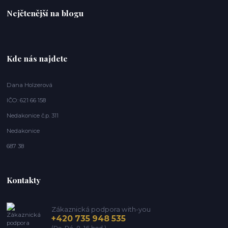
Nejčtenější na blogu
Kde nás najdete
Dana Holzerová
IČO: 621 66 158
Nedakonice č.p. 311
Nedakonice
687 38
Kontakty
Zákaznická podpora with-you
+420 735 948 535