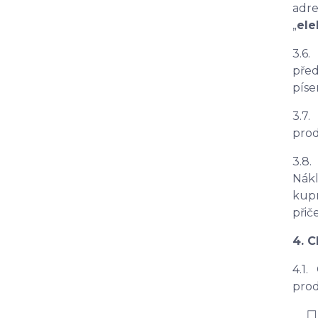
adre
„
ele
3.6.
před
píse
3.7.
prod
3.8.
Nákl
kupn
přič
4. 
4.1.
prod
☐ v 