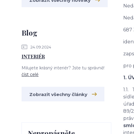
Zobrazit všechny novinky
Neda
Ned
687
Blog
iden
24.09.2024
zap
INTERIÉR
pro 
Milujete krásný interiér? Jste tu správně!
číst celé
1. 
1.1.
Zobrazit všechny články
sídl
úřad
89/2
práv
sml
Nepropásněte
inte