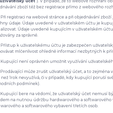
uživatelský účet
“). V případě, že to webové rozhraní
dnávání zboží též bez registrace přímo z webového roz
 Při registraci na webové stránce a při objednávání zbož
hny údaje. Údaje uvedené v uživatelském účtu je kupujíc
alizovat. Údaje uvedené kupujícím v uživatelském účtu 
žovány za správné.
 Přístup k uživatelskému účtu je zabezpečen uživatels
ovávat mlčenlivost ohledně informací nezbytných k pří
 Kupující není oprávněn umožnit využívání uživatelské
 Prodávající může zrušit uživatelský účet, a to zejména v
 než 1rok nevyužívá, či v případě, kdy kupující poruší s
hodních podmínek).
 Kupující bere na vědomí, že uživatelský účet nemusí bý
dem na nutnou údržbu hardwarového a softwarového v
warového a softwarového vybavení třetích osob.