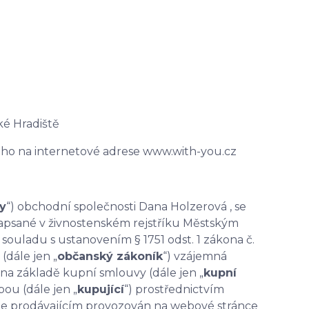
rské Hradiště
ěného na internetové adrese www.with-you.cz
y
“) obchodní společnosti Dana Holzerová , se
, zapsané v živnostenském rejstříku Městským
v souladu s ustanovením § 1751 odst. 1 zákona č.
(dále jen „
občanský zákoník
“) vzájemná
o na základě kupní smlouvy (dále jen „
kupní
bou (dále jen „
kupující
“) prostřednictvím
je prodávajícím provozován na webové stránce