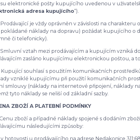
su elektronické pošty kupujícího uvedenou v uživatelsk
ktronická adresa kupujícího
“).
 Prodávající je vždy oprávněn v závislosti na charakteru
pokládané náklady na dopravu) požádat kupujícího o d
mně či telefonicky).
 Smluvní vztah mezi prodávajícím a kupujícím vzniká dor
ávajícím zasláno kupujícímu elektronickou poštou, a to
 Kupující souhlasí s použitím komunikačních prostředků
ady vzniklé kupujícímu při použití komunikačních prost
í smlouvy (náklady na internetové připojení, náklady na 
emž tyto náklady se neliší od základní sazby.
CENA ZBOŽÍ A PLATEBNÍ PODMÍNKY
 Cenu zboží a případné náklady spojené s dodáním zbož
ávajícímu následujícími způsoby:
hotovosti u prodávajícího na adrese Nedakonice 311;6