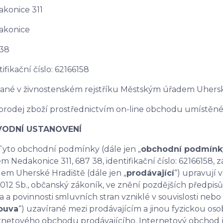
konice 311
akonice
 38
tifikační číslo: 62166158
sané v živnostenském rejstříku Městským úřadem Uhe
prodej zboží prostřednictvím on-line obchodu umíst
ÚVODNÍ USTANOVENÍ
 Tyto obchodní podmínky (dále jen „
obchodní podmínk
em Nedakonice 311, 687 38, identifikační číslo: 62166158
em Uherské Hradiště (dále jen „
prodávající
“) upravují 
012 Sb., občanský zákoník, ve znění pozdějších předpisů 
a a povinnosti smluvních stran vzniklé v souvislosti neb
ouva
“) uzavírané mezi prodávajícím a jinou fyzickou oso
rnetového obchodu prodávajícího. Internetový obchod 