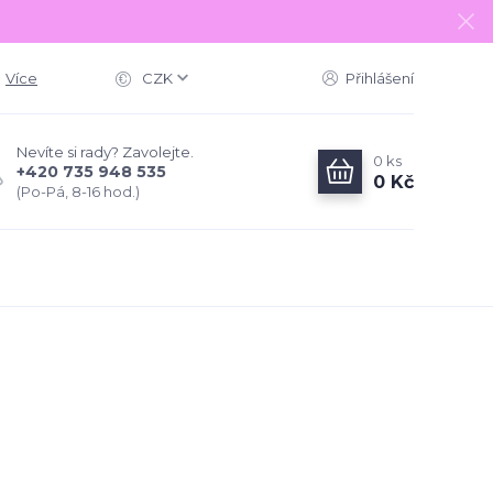
Více
CZK
Přihlášení
Nevíte si rady? Zavolejte.
0
ks
+420 735 948 535
0 Kč
(Po-Pá, 8-16 hod.)