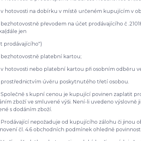
hotovosti na dobírku v místě určeném kupujícím v ob
zhotovostně převodem na účet prodávajícího č .210186
a(dále jen
et prodávajícího")
ezhotovostně platební kartou;
hotovosti nebo platební kartou při osobním odběru ve 
ostřednictvím úvěru poskytnutého třetí osobou.
 Společně s kupní cenou je kupující povinen zaplatit p
ním zboží ve smluvené výši. Není-li uvedeno výslovně j
ené s dodáním zboží.
 Prodávající nepožaduje od kupujícího zálohu či jinou
novení čl. 4.6 obchodních podmínek ohledně povinnost