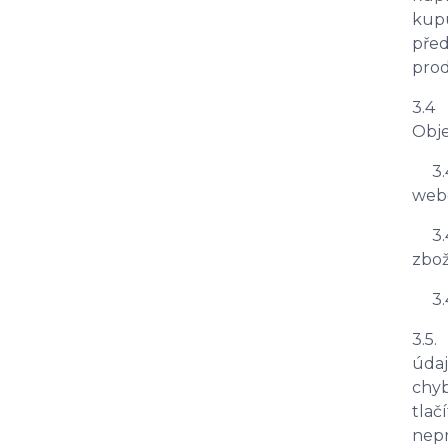
kupu
před
prod
3.4 
Obje
3.4.
web
3.4
zbož
3.4.
3.5.
údaj
chyb
tlačí
nepr