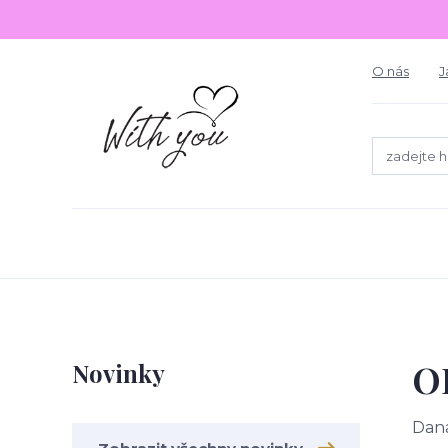
O nás
J
O
Novinky
Dan