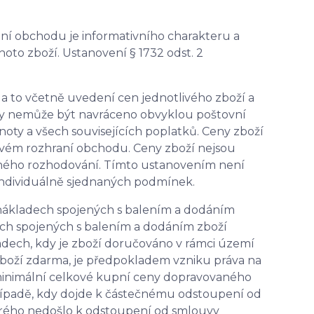
ní obchodu je informativního charakteru a
oto zboží. Ustanovení § 1732 odst. 2
a to včetně uvedení cen jednotlivého zboží a
taty nemůže být navráceno obvyklou poštovní
oty a všech souvisejících poplatků. Ceny zboží
bovém rozhraní obchodu. Ceny zboží nejsou
ného rozhodování. Tímto ustanovením není
individuálně sjednaných podmínek.
nákladech spojených s balením a dodáním
ech spojených s balením a dodáním zboží
ech, kdy je zboží doručováno v rámci území
 zboží zdarma, je předpokladem vzniku práva na
minimální celkové kupní ceny dopravovaného
řípadě, kdy dojde k částečnému odstoupení od
erého nedošlo k odstoupení od smlouvy