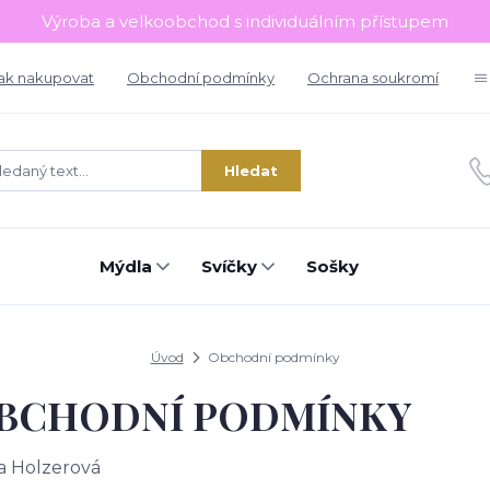
Výroba a velkoobchod s individuálním přístupem
ak nakupovat
Obchodní podmínky
Ochrana soukromí
Hledat
Mýdla
Svíčky
Sošky
Úvod
Obchodní podmínky
BCHODNÍ PODMÍNKY
a Holzerová