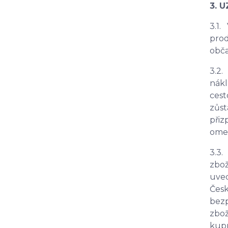
3. 
3.1.
prod
obča
3.2.
nákl
cest
zůst
přiz
omez
3.3.
zbož
uved
Česk
bezp
zbož
kupn