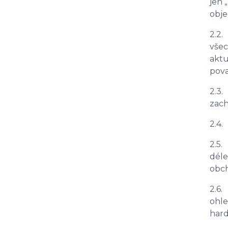
jen „
obje
2.2.
všec
aktu
pova
2.3.
zach
2.4.
2.5.
déle
obc
2.6.
ohle
hard