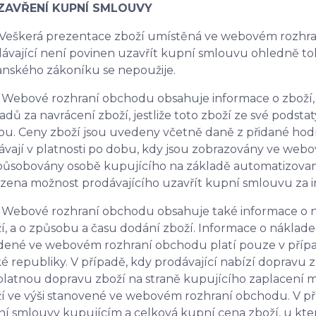
UZAVŘENÍ KUPNÍ SMLOUVY
 Veškerá prezentace zboží umístěná ve webovém rozhra
ávající není povinen uzavřít kupní smlouvu ohledně toh
nského zákoníku se nepoužije.
 Webové rozhraní obchodu obsahuje informace o zboží, 
adů za navrácení zboží, jestliže toto zboží ze své pods
ou. Ceny zboží jsou uvedeny včetně daně z přidané hodn
ávají v platnosti po dobu, kdy jsou zobrazovány ve we
působovány osobě kupujícího na základě automatizova
ena možnost prodávajícího uzavřít kupní smlouvu za 
 Webové rozhraní obchodu obsahuje také informace o 
í, a o způsobu a času dodání zboží. Informace o náklad
ené ve webovém rozhraní obchodu platí pouze v případ
é republiky. V případě, kdy prodávající nabízí dopravu
latnou dopravu zboží na straně kupujícího zaplacení 
í ve výši stanovené ve webovém rozhraní obchodu. V p
í smlouvy kupujícím a celková kupní cena zboží, u kt