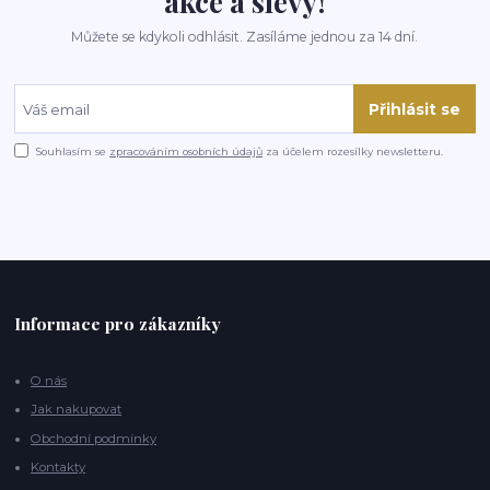
akce a slevy!
Můžete se kdykoli odhlásit. Zasíláme jednou za 14 dní.
Přihlásit se
Souhlasím se
zpracováním osobních údajů
za účelem rozesílky newsletteru.
Informace pro zákazníky
O nás
Jak nakupovat
Obchodní podmínky
Kontakty