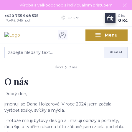
Výroba a velkoobchod s individuálním přístupem
+420 735 948 535
0
ks
CZK
0 Kč
(Po-Pá, 8-16 hod.)
Menu
Hledat
Úvod
O nás
O nás
Dobrý den,
jmenuji se Dana Holzerová. V roce 2024 jsem začala
vyrábět sošky, svíčky a mýdla.
Protože miluji bytový design a i maluji obrazy a portréty,
ráda šiju a tvořím rukama této zábavě jsem zcela podlehla.