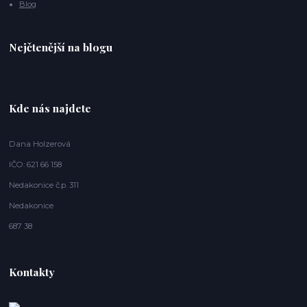
Blog
Nejčtenější na blogu
Kde nás najdete
Dana Holzerová
IČO: 621 66 158
Nedakonice č.p. 311
Nedakonice
687 38
Kontakty