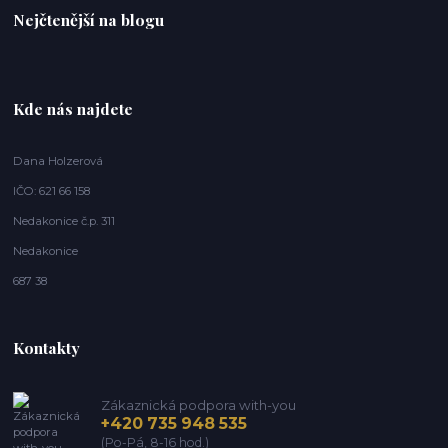
Nejčtenější na blogu
Kde nás najdete
Dana Holzerová
IČO: 621 66 158
Nedakonice č.p. 311
Nedakonice
687 38
Kontakty
Zákaznická podpora with-you
+420 735 948 535
(Po-Pá, 8-16 hod.)