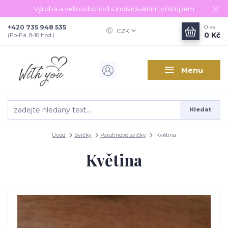
Výroba a velkoobchod s individuálním přístupem
+420 735 948 535
0
ks
CZK
0 Kč
(Po-Pá, 8-16 hod.)
Menu
Hledat
Úvod
Svíčky
Parafínové svíčky
Květina
Květina