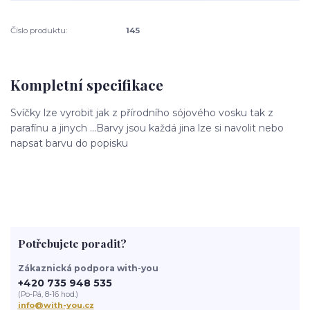
Číslo produktu:
145
Kompletní specifikace
Svíčky lze vyrobit jak z přírodního sójového vosku tak z
parafínu a jinych ...Barvy jsou každá jina lze si navolit nebo
napsat barvu do popisku
Potřebujete poradit?
Zákaznická podpora with-you
+420 735 948 535
(Po-Pá, 8-16 hod.)
info@with-you.cz