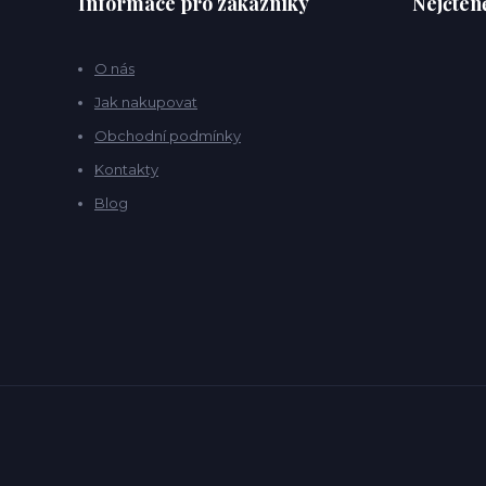
Informace pro zákazníky
Nejčteně
O nás
Jak nakupovat
Obchodní podmínky
Kontakty
Blog