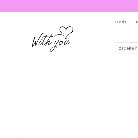
O nás
J