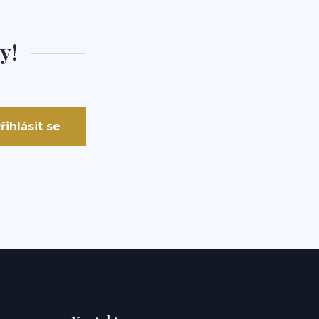
y!
řihlásit se