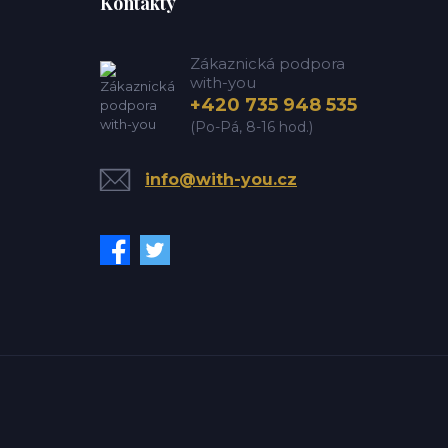
Kontakty
Zákaznická podpora
with-you
+420 735 948 535
(Po-Pá, 8-16 hod.)
info@with-you.cz