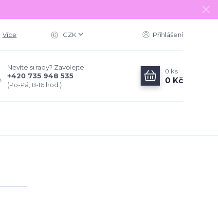
Více
CZK
Přihlášení
Nevíte si rady? Zavolejte.
0
ks
+420 735 948 535
0 Kč
(Po-Pá, 8-16 hod.)