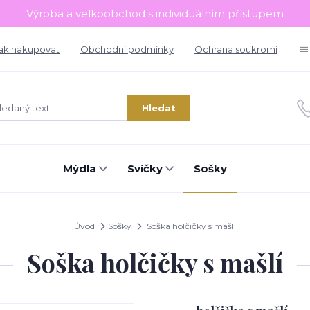
Výroba a velkoobchod s individuálním přístupem
ak nakupovat
Obchodní podmínky
Ochrana soukromí
Hledat
Mýdla
Svíčky
Sošky
Úvod
Sošky
Soška holčičky s mašlí
Soška holčičky s mašlí