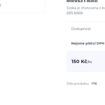
holčička s mašlí
Soška je zhotovena z kv
celý popis
Dostupnost
Nejsme plátci DPH
150 Kč
/
ks
Číslo produktu:
176