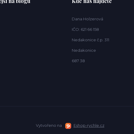
jší na blogu
Kde nás najdete
Dana Holzerová
IČO: 621 66 158
Nedakonice č.p. 311
Nedakonice
687 38
Vytvořeno na
Eshop-rychle.cz