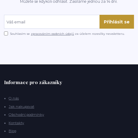
Můžete se kdykoli odhlásit. Zasíláme jednou za 14 dní.
Přihlásit se
Souhlasím se
zpracováním osobních údajů
za účelem rozesílky newsletteru.
Informace pro zákazníky
O nás
Jak nakupovat
Obchodní podmínky
Kontakty
Blog