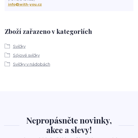
info@with-you.cz
Zboží zařazeno v kategoriích
Svíčky
Sójové svíčky
Svíčky v nádobách
Nepropásněte novinky,
akce a slevy!