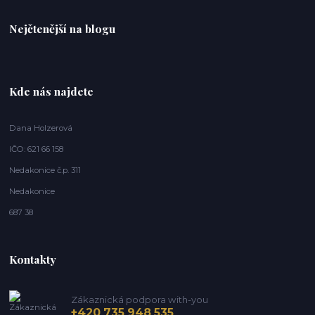
Nejčtenější na blogu
Kde nás najdete
Dana Holzerová
IČO: 621 66 158
Nedakonice č.p. 311
Nedakonice
687 38
Kontakty
Zákaznická podpora with-you
+420 735 948 535