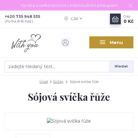
Výroba a velkoobchod s individuálním přístupem
+420 735 948 535
0
ks
CZK
0 Kč
(Po-Pá, 8-16 hod.)
Menu
Hledat
Úvod
Svíčky
Sójová svíčka řůže
Sójová svíčka řůže