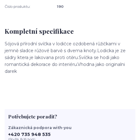
Číslo produktu:
190
Kompletní specifikace
Sójová přírodní svíčka v lodičce ozdobená růžičkami v
jemně sladce růžové barvě s dvema knoty.Lodicka je ze
sádry ktera je lakovana proti otěru.Svíčka se hodi jako
romantická dekorace do interiéru.Vhodna jako originalni
darek
Potřebujete poradit?
Zákaznická podpora with-you
+420 735 948 535
(Po-Pá, 8-16 hod.)