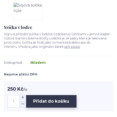
Svíčka v loďce
Sójová přírodní svíčka v lodičce ozdobená růžičkami v jemně sladce
růžové barvě s dvema knoty.Lodicka je ze sádry ktera je lakovana
proti otěru.Svíčka se hodi jako romantická dekorace do
interiéru.Vhodna jako originalni darek
celý popis
Dostupnost
Skladem
Nejsme plátci DPH
250 Kč
/
ks
Přidat do košíku