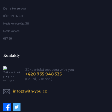
Dana Holzerová
IČO: 621 66 158
Nedakonice č.p. 311
Nedakonice
687 38
Kontakty
Zákaznická podpora with-you
+420 735 948 535
(Po-Pá, 8-16 hod.)
info@with-you.cz