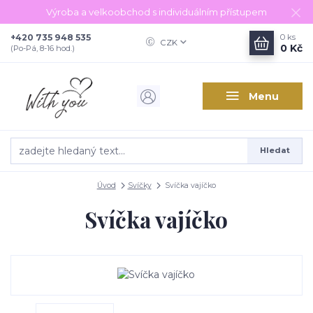
Výroba a velkoobchod s individuálním přístupem
+420 735 948 535
0
ks
CZK
0 Kč
(Po-Pá, 8-16 hod.)
Menu
Hledat
Úvod
Svíčky
Svíčka vajíčko
Svíčka vajíčko