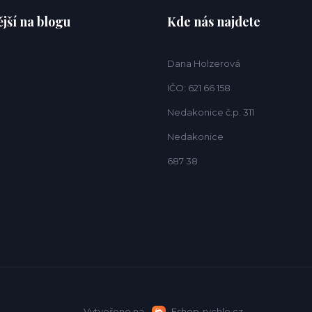
jší na blogu
Kde nás najdete
Dana Holzerová
IČO: 621 66 158
Nedakonice č.p. 311
Nedakonice
687 38
Vytvořeno na
Eshop-rychle.cz