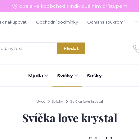
Výroba a velkoobchod s individuálním přístupem
ak nakupovat
Obchodní podmínky
Ochrana soukromí
Hledat
Mýdla
Svíčky
Sošky
Úvod
Svíčky
Svíčka love krystal
Svíčka love krystal