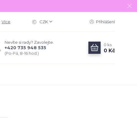
Více
CZK
Přihlášení
Nevíte si rady? Zavolejte.
0
ks
+420 735 948 535
0 Kč
(Po-Pá, 8-16 hod.)