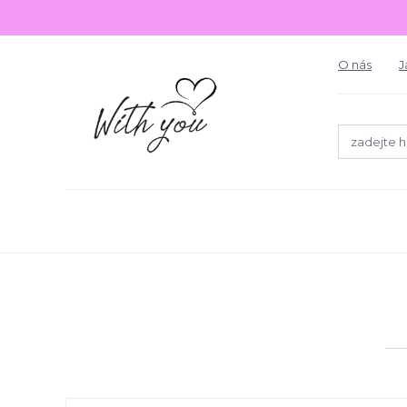
O nás
J