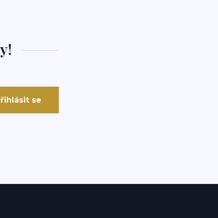
y!
řihlásit se