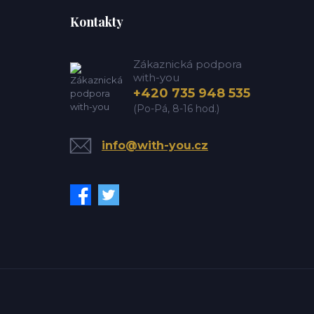
Kontakty
Zákaznická podpora
with-you
+420 735 948 535
(Po-Pá, 8-16 hod.)
info@with-you.cz