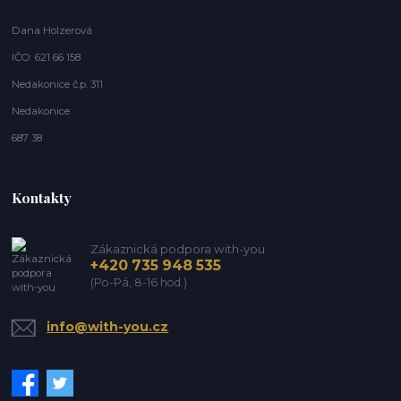
Dana Holzerová
IČO: 621 66 158
Nedakonice č.p. 311
Nedakonice
687 38
Kontakty
Zákaznická podpora with-you
+420 735 948 535
(Po-Pá, 8-16 hod.)
info@with-you.cz