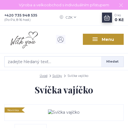
Výroba a velkoobchod s individuálním přístupem
+420 735 948 535
0
ks
CZK
0 Kč
(Po-Pá, 8-16 hod.)
Menu
Hledat
Úvod
Svíčky
Svíčka vajíčko
Svíčka vajíčko
Novinka