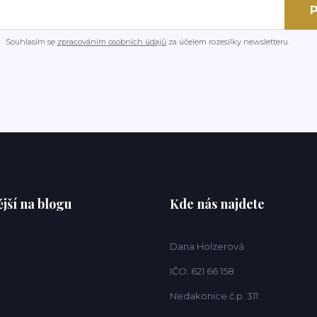
P
Souhlasím se
zpracováním osobních údajů
za účelem rozesílky newsletteru.
jší na blogu
Kde nás najdete
Dana Holzerová
IČO: 621 66 158
Nedakonice č.p. 311