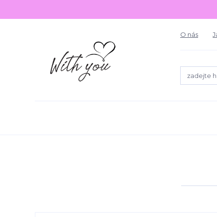
O nás
J