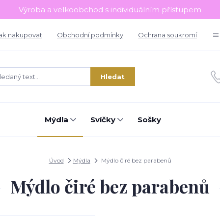
Výroba a velkoobchod s individuálním přístupem
ak nakupovat
Obchodní podmínky
Ochrana soukromí
Hledat
Mýdla
Svíčky
Sošky
Úvod
Mýdla
Mýdlo čiré bez parabenů
Mýdlo čiré bez parabenů