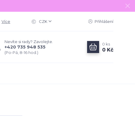
Více
CZK
Přihlášení
Nevíte si rady? Zavolejte.
0
ks
+420 735 948 535
0 Kč
(Po-Pá, 8-16 hod.)