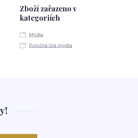
Zboží zařazeno v
kategoriích
Mýdla
Poločirá čirá mýdla
y!