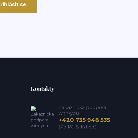
řihlásit se
Kontakty
Zákaznická podpora
with-you
+420 735 948 535
(Po-Pá, 8-16 hod.)