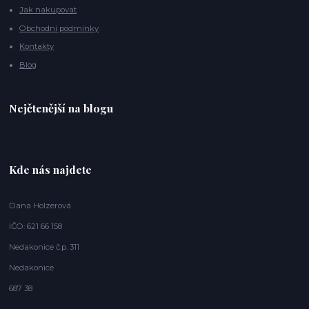
Jak nakupovat
Obchodní podmínky
Kontakty
Blog
Nejčtenější na blogu
Kde nás najdete
Dana Holzerová
IČO: 621 66 158
Nedakonice č.p. 311
Nedakonice
687 38