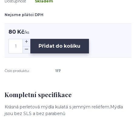
Dostupnost
Skladem
Nejsme plátci DPH
80 Kč
/
ks
Přidat do košíku
Číslo produktu:
117
Kompletní specifikace
Krásná perleťová mýdla kulatá s jemným reliéfem.Mýdla
jsou bez SLS a bez parabenů