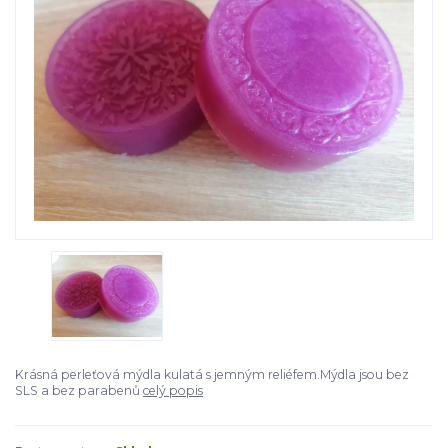
Krásná perleťová mýdla kulatá s jemným reliéfem.Mýdla jsou bez
SLS a bez parabenů
celý popis