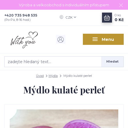
Výroba a velkoobchod s individuálním přístupem
+420 735 948 535
0
ks
CZK
0 Kč
(Po-Pá, 8-16 hod.)
Menu
Hledat
Úvod
Mýdla
Mýdlo kulaté perleť
Mýdlo kulaté perleť