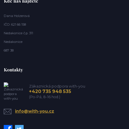
Kde nás najdete
Dana Holzerová
IČO: 621 66 158
Nedakonice č.p. 311
Nedakonice
687 38
Kontakty
Zákaznická podpora with-you
+420 735 948 535
(Po-Pá, 8-16 hod.)
info@with-you.cz