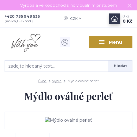
Výroba a velkoobchod s individuálním přístupem
+420 735 948 535
0
ks
CZK
0 Kč
(Po-Pá, 8-16 hod.)
Menu
Hledat
Úvod
Mýdla
Mýdlo oválné perleť
Mýdlo oválné perleť