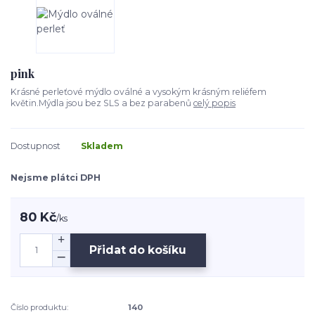
pink
Krásné perleťové mýdlo oválné a vysokým krásným reliéfem
květin.Mýdla jsou bez SLS a bez parabenů
celý popis
Dostupnost
Skladem
Nejsme plátci DPH
80 Kč
/
ks
Přidat do košíku
Číslo produktu:
140