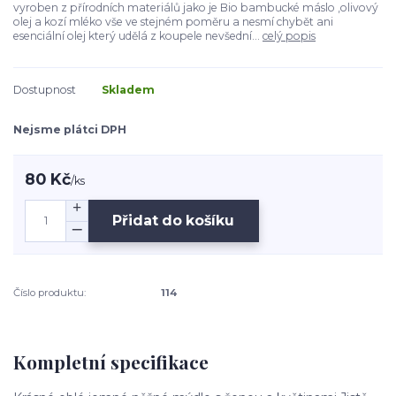
vyroben z přírodních materiálů jako je Bio bambucké máslo ,olivový
olej a kozí mléko vše ve stejném poměru a nesmí chybět ani
esenciální olej který udělá z koupele nevšední...
celý popis
Dostupnost
Skladem
Nejsme plátci DPH
80 Kč
/
ks
Přidat do košíku
Číslo produktu:
114
Kompletní specifikace