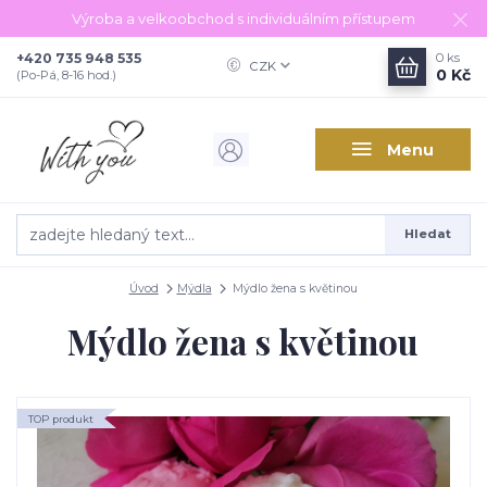
Výroba a velkoobchod s individuálním přístupem
+420 735 948 535
0
ks
CZK
0 Kč
(Po-Pá, 8-16 hod.)
Menu
Hledat
Úvod
Mýdla
Mýdlo žena s květinou
Mýdlo žena s květinou
TOP produkt