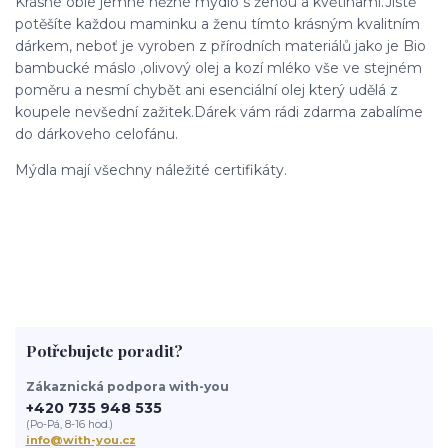
Krásné oblé jemné něžné mýdlo s ženou a květinami.Jistě
potěšíte každou maminku a ženu tímto krásným kvalitním
dárkem, neboť je vyroben z přírodních materiálů jako je Bio
bambucké máslo ,olivový olej a kozí mléko vše ve stejném
poměru a nesmí chybět ani esenciální olej který udělá z
koupele nevšední zažitek.Dárek vám rádi zdarma zabalíme
do dárkoveho celofánu.
Mýdla mají všechny náležité certifikáty.
Potřebujete poradit?
Zákaznická podpora with-you
+420 735 948 535
(Po-Pá, 8-16 hod.)
info@with-you.cz