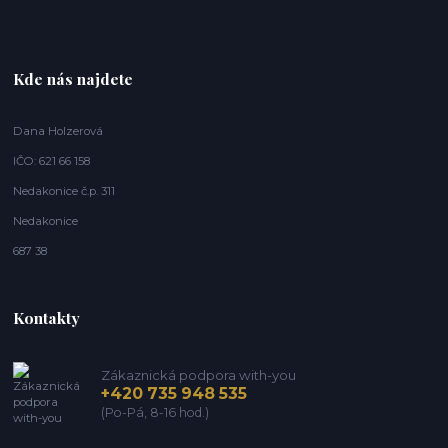
Kde nás najdete
Dana Holzerová
IČO: 621 66 158
Nedakonice č.p. 311
Nedakonice
687 38
Kontakty
Zákaznická podpora with-you
+420 735 948 535
(Po-Pá, 8-16 hod.)