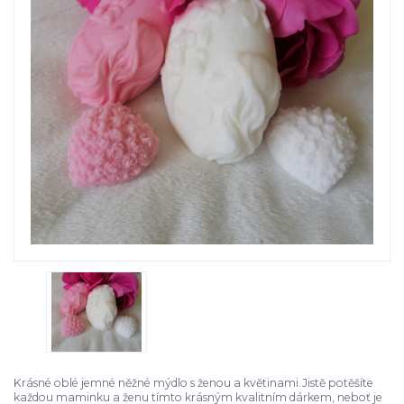
Krásné oblé jemné něžné mýdlo s ženou a květinami.Jistě potěšíte
každou maminku a ženu tímto krásným kvalitním dárkem, neboť je