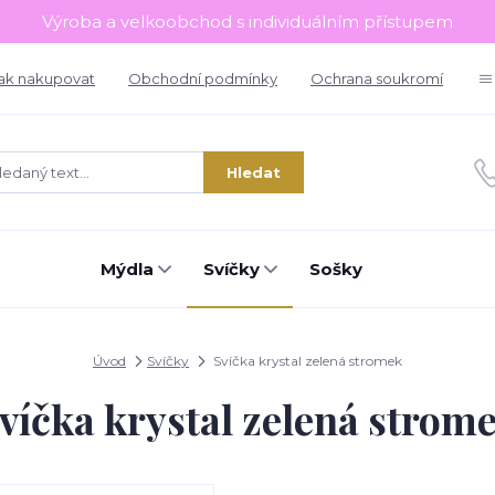
Výroba a velkoobchod s individuálním přístupem
ak nakupovat
Obchodní podmínky
Ochrana soukromí
Hledat
Mýdla
Svíčky
Sošky
Úvod
Svíčky
Svíčka krystal zelená stromek
víčka krystal zelená strom