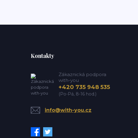
Kontakty
Zákaznická podpora
with-you
+420 735 948 535
(Po-Pá, 8-16 hod.)
info@with-you.cz