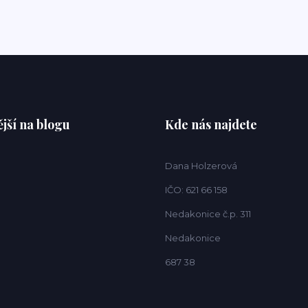
jší na blogu
Kde nás najdete
Dana Holzerová
IČO: 621 66 158
Nedakonice č.p. 311
Nedakonice
687 38