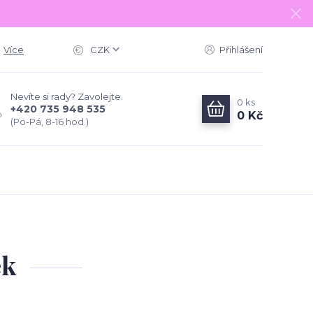
Více
CZK
Přihlášení
Nevíte si rady? Zavolejte.
0
ks
+420 735 948 535
0 Kč
(Po-Pá, 8-16 hod.)
ek