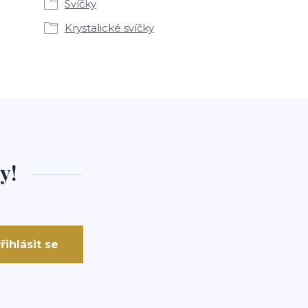
Svíčky
Krystalické svíčky
y!
řihlásit se