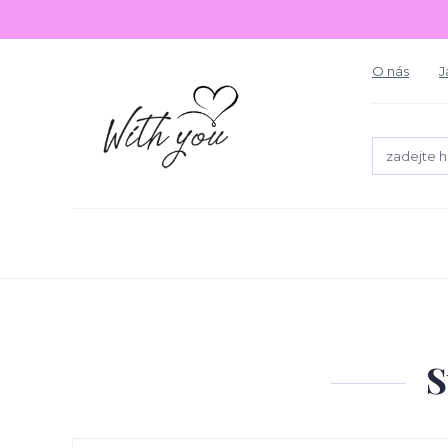
O nás
J
S