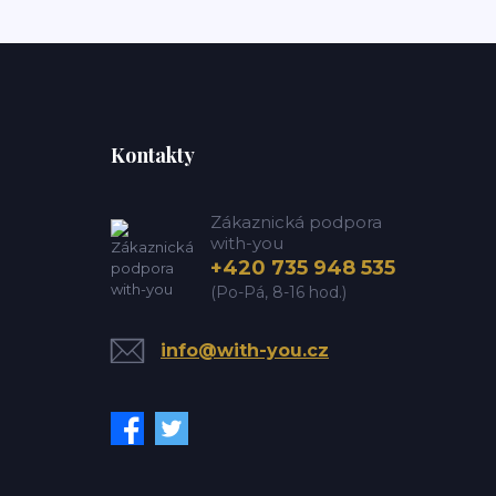
Kontakty
Zákaznická podpora
with-you
+420 735 948 535
(Po-Pá, 8-16 hod.)
info@with-you.cz