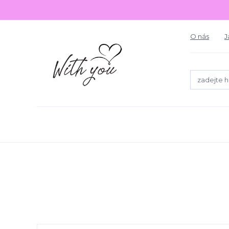
O nás
J