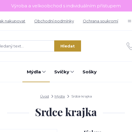
Výroba a velkoobchod s individuálním přístupem
ak nakupovat
Obchodní podmínky
Ochrana soukromí
Hledat
Mýdla
Svíčky
Sošky
Úvod
Mýdla
Srdce krajka
Srdce krajka