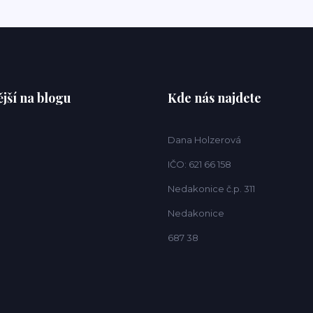
jší na blogu
Kde nás najdete
Dana Holzerová
IČO: 621 66 158
Nedakonice č.p. 311
Nedakonice
687 38