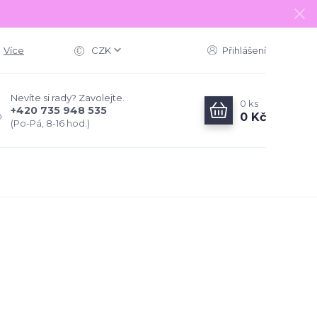
Více
CZK
Přihlášení
Nevíte si rady? Zavolejte.
0
ks
+420 735 948 535
0 Kč
(Po-Pá, 8-16 hod.)