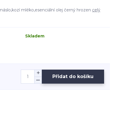
áslo,kozí mléko,esenciální olej černý hrozen
celý
Skladem
Přidat do košíku