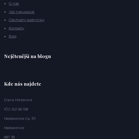
O nás
Jak nakupovat
Obchodní podmínky
Kontakty
Blog
Nejčtenější na blogu
Kde nás najdete
Dana Holzerová
IČO: 621 66 158
Nedakonice č.p. 311
Nedakonice
687 38