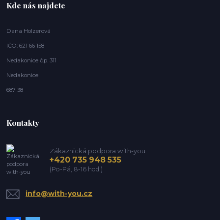
Kde nás najdete
Dana Holzerová
IČO: 621 66 158
Nedakonice č.p. 311
Nedakonice
687 38
Kontakty
Zákaznická podpora with-you
+420 735 948 535
(Po-Pá, 8-16 hod.)
info@with-you.cz