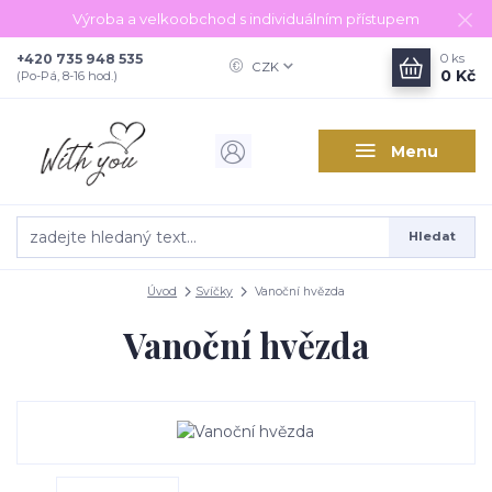
Výroba a velkoobchod s individuálním přístupem
+420 735 948 535
0
ks
CZK
0 Kč
(Po-Pá, 8-16 hod.)
Menu
Hledat
Úvod
Svíčky
Vanoční hvězda
Vanoční hvězda